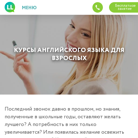
Перейти
Бесплатное
МЕНЮ
к
занятие
основному
содержанию
LINGUA
LEADERS
языковой
центр
КУРСЫ АНГЛИЙСКОГО ЯЗЫКА ДЛЯ
ВЗРОСЛЫХ
Последний звонок давно в прошлом, но знания,
полученные в школьные годы, оставляют желать
лучшего? А потребность в них только
увеличивается? Или появилась желание освежить